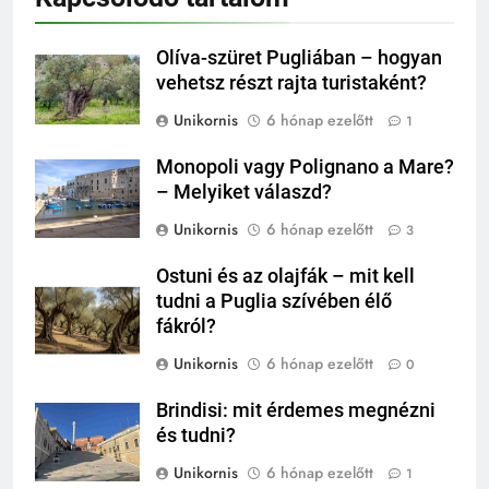
Olíva-szüret Pugliában – hogyan
vehetsz részt rajta turistaként?
Unikornis
6 hónap ezelőtt
1
Monopoli vagy Polignano a Mare?
– Melyiket válaszd?
Unikornis
6 hónap ezelőtt
3
Ostuni és az olajfák – mit kell
tudni a Puglia szívében élő
fákról?
Unikornis
6 hónap ezelőtt
0
Brindisi: mit érdemes megnézni
és tudni?
Unikornis
6 hónap ezelőtt
1