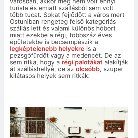
városban, akkor még nem volt ennyi
turista és emiatt szállásból sem volt
több tucat. Sokat fejlődött a város mert
Ostuniban rengeteg felső kategóriás
szállás lett és valami különös hóbort
miatt ezekbe a régi, többszáz éves
épületekbe is becsempészik a
legképtelenebb helyekre
is a
pezsgőfürdőt vagy a medencét. De az
sem ritka, hogy a
régi palotákat
alakítják
át szálláshellyé, de az
olcsóbb
, szuper
kilátásos helyek sem ritkák.