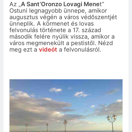
Az „
A Sant’Oronzo Lovagi Mene
t”
Ostuni legnagyobb ünnepe, amikor
augusztus végén a város védőszentjét
ünneplik. A körmenet és lovas
felvonulás története a 17. század
második felére nyúlik vissza, amikor a
város megmenekült a pestistől. Nézd
meg ezt a
videót
a felvonulásról.