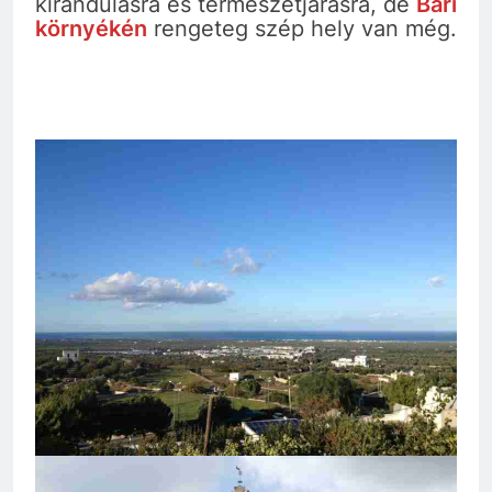
kirándulásra és természetjárásra, de
Bari
környékén
rengeteg szép hely van még.