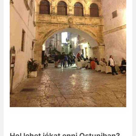
Hol lehet jókat enni Ostuniban?