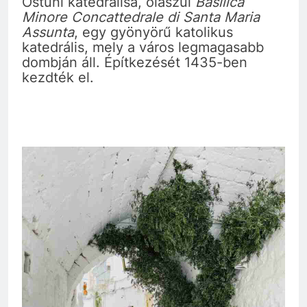
Ostuni katedrálisa, olaszul
Basilica
Minore Concattedrale di Santa Maria
Assunta
, egy gyönyörű katolikus
katedrális, mely a város legmagasabb
dombján áll. Építkezését 1435-ben
kezdték el.