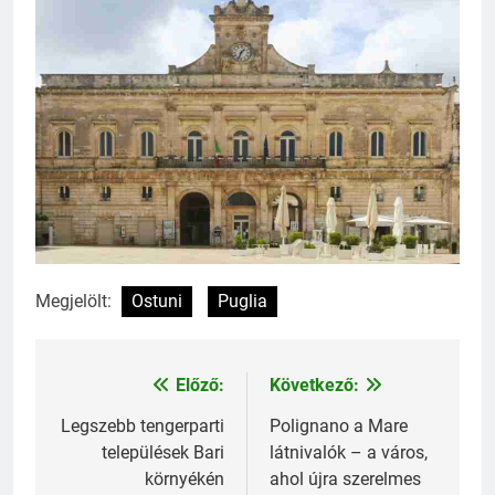
Megjelölt:
Ostuni
Puglia
Előző:
Következő:
Bejegyzés
navigáció
Legszebb tengerparti
Polignano a Mare
települések Bari
látnivalók – a város,
környékén
ahol újra szerelmes