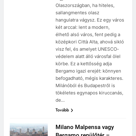
Olaszországban, ha hiteles,
sallangmentes olasz
hangulatra vágysz. Ez egy város
két arccal: lent a modern,
élhető alsó város, fent pedig a
középkori Città Alta, ahová sikló
visz fel, és amelyet UNESCO-
védelem alatt álló városfal ölel
körbe. Ez a kettősség adja
Bergamo igazi erejét: könnyen
befogadható, mégis karakteres.
Milánóból és Budapestről is
tökéletes egynapos kiruccanás,
de…
Tovább
Milano Malpensa vagy
Bergamo repülőtér –