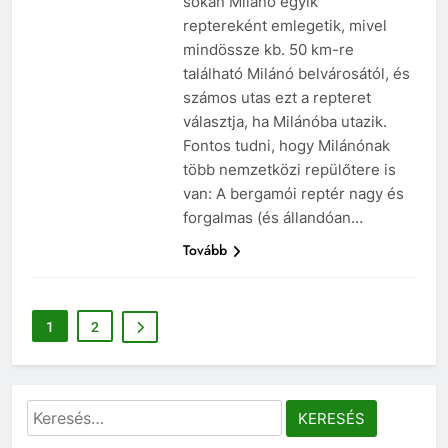
sokan Milánó egyik
reptereként emlegetik, mivel
mindössze kb. 50 km-re
található Milánó belvárosától, és
számos utas ezt a repteret
választja, ha Milánóba utazik.
Fontos tudni, hogy Milánónak
több nemzetközi repülőtere is
van: A bergamói reptér nagy és
forgalmas (és állandóan…
Tovább
1
2
Keresés: