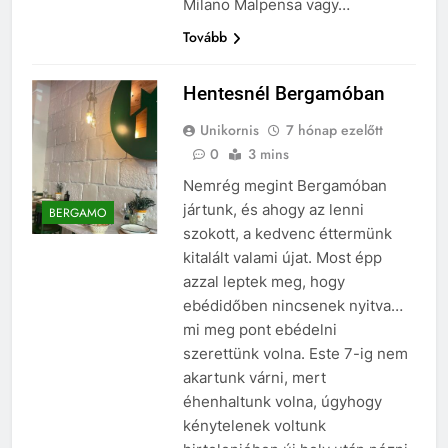
Milano Malpensa vagy…
Tovább
Hentesnél Bergamóban
Unikornis
7 hónap ezelőtt
0
3 mins
Nemrég megint Bergamóban
jártunk, és ahogy az lenni
BERGAMO
szokott, a kedvenc éttermünk
kitalált valami újat. Most épp
azzal leptek meg, hogy
ebédidőben nincsenek nyitva…
mi meg pont ebédelni
szerettünk volna. Este 7-ig nem
akartunk várni, mert
éhenhaltunk volna, úgyhogy
kénytelenek voltunk