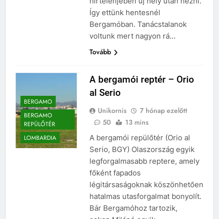
hirtelenjében új hely után nézni.
Így ettünk hentesnél
Bergamóban. Tanácstalanok
voltunk mert nagyon rá…
Tovább
A bergamói reptér – Orio
al Serio
BERGAMO
Unikornis
7 hónap ezelőtt
BERGAMO
50
13 mins
REPÜLŐTÉR
A bergamói repülőtér (Orio al
LOMBARDIA
Serio, BGY) Olaszország egyik
legforgalmasabb reptere, amely
főként fapados
légitársaságoknak köszönhetően
hatalmas utasforgalmat bonyolít.
Bár Bergamóhoz tartozik,