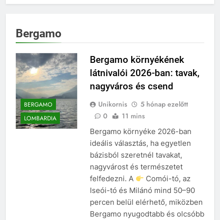
Bergamo
Bergamo környékének
látnivalói 2026-ban: tavak,
nagyváros és csend
Unikornis
5 hónap ezelőtt
BERGAMO
0
11 mins
LOMBARDIA
Bergamo környéke 2026-ban
ideális választás, ha egyetlen
bázisból szeretnél tavakat,
nagyvárost és természetet
felfedezni. A
Comói-tó, az
Iseói-tó és Milánó mind 50–90
percen belül elérhető, miközben
Bergamo nyugodtabb és olcsóbb