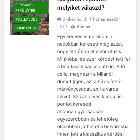
BERGAMO
melyiket válaszd?
REPÜLŐTÉR
Unikornis
7 hónap ezelőtt
KÖZLEKEDÉS
1
6 mins
LOMBARDIA
Egy kedves ismerősöm a
napokban keresett meg azzal,
hogy életében először utazik
Milánóba, és ezer kérdést tett fel
a bejutással kapcsolatban. A fő
célja: megnézni a Milánói
dómot (igen, azt a híres fehér
márványcsodát, ami a város
szíve). Szóval olyan kiindulási
pontot keresett,
ahonnan gyorsabban,
egyszerűbben és lehetőleg
olcsóbban juthat el a belvárosba.
Innen jött a klasszikus kérdés: