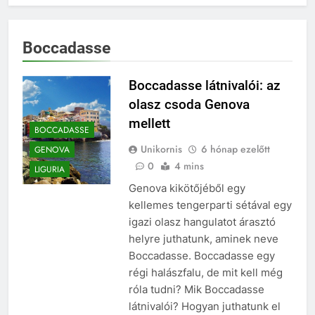
Boccadasse
Boccadasse látnivalói: az
olasz csoda Genova
mellett
BOCCADASSE
Unikornis
6 hónap ezelőtt
GENOVA
0
4 mins
LIGURIA
Genova kikötőjéből egy
kellemes tengerparti sétával egy
igazi olasz hangulatot árasztó
helyre juthatunk, aminek neve
Boccadasse. Boccadasse egy
régi halászfalu, de mit kell még
róla tudni? Mik Boccadasse
látnivalói? Hogyan juthatunk el