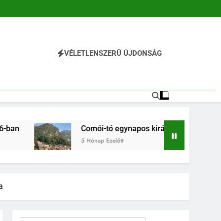
VÉLETLENSZERŰ ÚJDONSÁG
l
Comói-tó egynapos kirándulás Milánóból 2026-ban
5 Hónap Ezelőtt
a