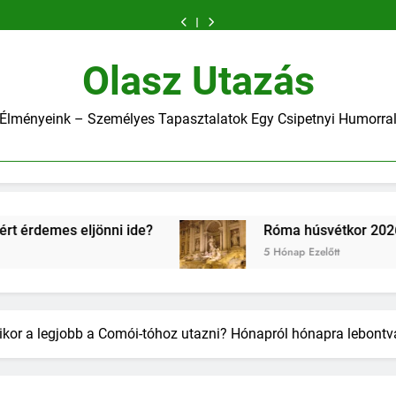
egynapos
Montechiaro
(Szicília)
2026-
egynapos
Montechiaro
(Szicília)
húsvétkor
tó
kirándulás
–
–
ban
kirándulás
–
–
2026-
egynapos
Milánóból
Szicília
Miért
Milánóból
Szicília
Miért
ban
kirándulás
2026-
turistamentes
érdemes
2026-
turistamentes
érdemes
Milánóból
ban
arca
eljönni
ban
arca
eljönni
Olasz Utazás
2026-
ide?
ide?
ban
Élményeink – Személyes Tapasztalatok Egy Csipetnyi Humorra
ni ide?
Róma húsvétkor 2026-ban
5 Hónap Ezelőtt
kor a legjobb a Comói-tóhoz utazni? Hónapról hónapra lebontv