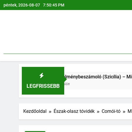
Ugrás
péntek, 2026-08-07
7:50:46 PM
a
tartalomra
Marsala élménybeszámoló (Szicília) – Miért érdemes eljön
4 Hónap Ezelőtt
LEGFRISSEBB
Kezdőoldal
Észak-olasz tóvidék
Comói-tó
Mi