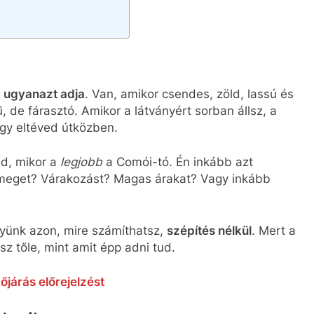
 ugyanazt adja
. Van, amikor csendes, zöld, lassú és
 de fárasztó. Amikor a látványért sorban állsz, a
ogy eltéved útközben.
ed, mikor a
legjobb
a Comói-tó. Én inkább azt
meget? Várakozást? Magas árakat? Vagy inkább
yünk azon, mire számíthatsz,
szépítés nélkül
. Mert a
z tőle, mint amit épp adni tud.
őjárás előrejelzést