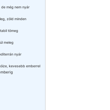
z, de még nem nyár
t
leg, zöld minden
stabil tömeg
túl meleg
diterrán nyár
tóíze, kevesebb emberrel
emberig