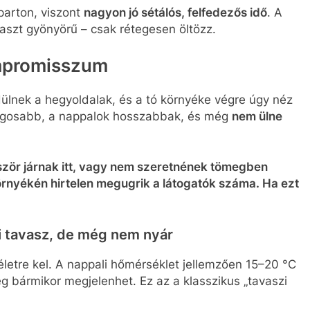
parton, viszont
nagyon jó sétálós, felfedezős idő
. A
aszt gyönyörű – csak rétegesen öltözz.
ompromisszum
ldülnek a hegyoldalak, és a tó környéke végre úgy néz
ságosabb, a nappalok hosszabbak, és még
nem ülne
ször járnak itt, vagy nem szeretnének tömegben
örnyékén hirtelen megugrik a látogatók száma. Ha ezt
zi tavasz, de még nem nyár
letre kel. A nappali hőmérséklet jellemzően 15–20 °C
g bármikor megjelenhet. Ez az a klasszikus „tavaszi