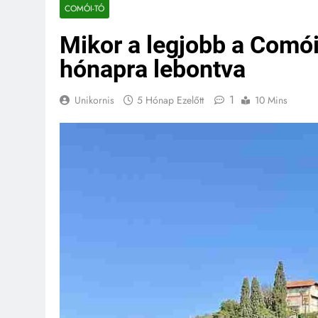
COMÓI-TÓ
Mikor a legjobb a Comói
hónapra lebontva
1
Unikornis
5 Hónap Ezelőtt
10 Mins