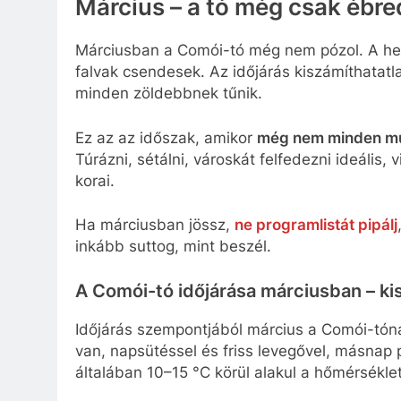
Március – a tó még csak ébre
Márciusban a Comói-tó még nem pózol. A heg
falvak csendesek. Az időjárás kiszámíthatat
minden zöldebbnek tűnik.
Ez az az időszak, amikor
még nem minden műk
Túrázni, sétálni, városkát felfedezni ideális, 
korai.
Ha márciusban jössz,
ne programlistát pipálj
inkább suttog, mint beszél.
A Comói-tó időjárása márciusban – kis
Időjárás szempontjából március a Comói-tónál
van, napsütéssel és friss levegővel, másnap p
általában 10–15 °C körül alakul a hőmérséklet