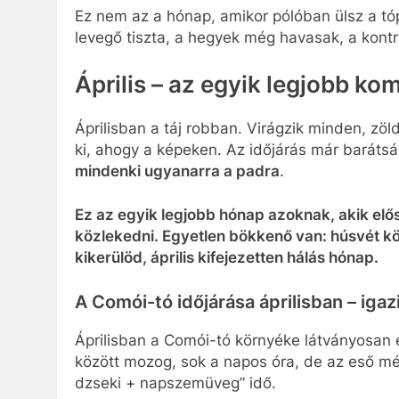
Ez nem az a hónap, amikor pólóban ülsz a tó
levegő tiszta, a hegyek még havasak, a kontr
Április – az egyik legjobb k
Áprilisban a táj robban. Virágzik minden, zö
ki, ahogy a képeken. Az időjárás már barát
mindenki ugyanarra a padra
.
Ez az egyik legjobb hónap azoknak, akik elő
közlekedni. Egyetlen bökkenő van: húsvét k
kikerülöd, április kifejezetten hálás hónap.
A Comói-tó időjárása áprilisban – iga
Áprilisban a Comói-tó környéke látványosan é
között mozog, sok a napos óra, de az eső mé
dzseki + napszemüveg” idő.