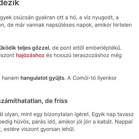
dezik
yek csúcsán gyakran ott a hó, a víz nyugodt, a
lan, de már vannak napsütéses napok, amikor hirtelen
ödik teljes gőzzel
, de pont ettől emberléptékű.
viszont
hajózáshoz
és hosszú teraszozáshoz még
, hanem
hangulatot gyűjts
. A Comói-tó ilyenkor
zámíthatatlan, de friss
 olyan, mint egy bizonytalan ígéret. Egyik nap tavasz
edig hűvös, párás idő, amikor jól jön a kabát. Nappal
, estére viszont gyorsan lehűl.