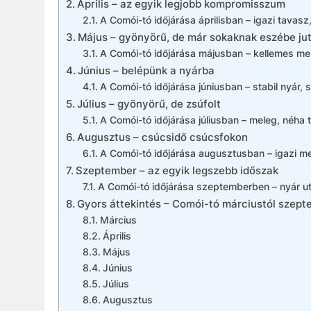
Április – az egyik legjobb kompromisszum
A Comói-tó időjárása áprilisban – igazi tavas
Május – gyönyörű, de már sokaknak eszébe ju
A Comói-tó időjárása májusban – kellemes me
Június – belépünk a nyárba
A Comói-tó időjárása júniusban – stabil nyár, 
Július – gyönyörű, de zsúfolt
A Comói-tó időjárása júliusban – meleg, néha 
Augusztus – csúcsidő csúcsfokon
A Comói-tó időjárása augusztusban – igazi me
Szeptember – az egyik legszebb időszak
A Comói-tó időjárása szeptemberben – nyár u
Gyors áttekintés – Comói-tó márciustól szept
Március
Április
Május
Június
Július
Augusztus