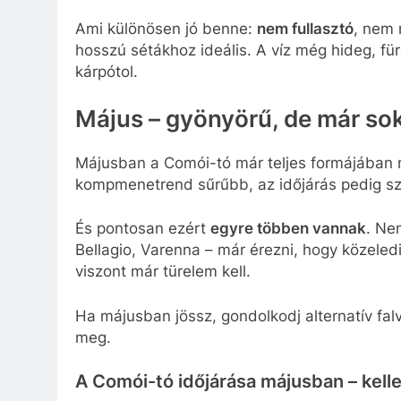
Ami különösen jó benne:
nem fullasztó
, nem 
hosszú sétákhoz ideális. A víz még hideg, fü
kárpótol.
Május – gyönyörű, de már so
Májusban a Comói-tó már teljes formájában 
kompmenetrend sűrűbb, az időjárás pedig szi
És pontosan ezért
egyre többen vannak
. Ne
Bellagio, Varenna – már érezni, hogy közele
viszont már türelem kell.
Ha májusban jössz, gondolkodj alternatív fal
meg.
A Comói-tó időjárása májusban – kel