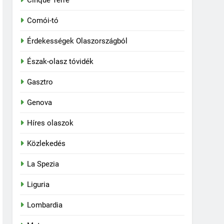
Cinque Terre
Comói-tó
Érdekességek Olaszországból
Észak-olasz tóvidék
Gasztro
Genova
Híres olaszok
Közlekedés
La Spezia
Liguria
Lombardia