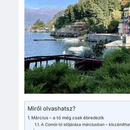
Miről olvashatsz?
Március – a tó még csak ébredezik
A Comói-tó időjárása márciusban – kiszámíthata