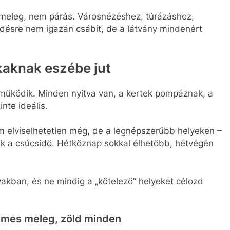
meleg, nem párás. Városnézéshez, túrázáshoz,
rdésre nem igazán csábít, de a látvány mindenért
kaknak eszébe jut
működik. Minden nyitva van, a kertek pompáznak, a
nte ideális.
m elviselhetetlen még, de a legnépszerűbb helyeken –
dik a csúcsidő. Hétköznap sokkal élhetőbb, hétvégén
vakban, és ne mindig a „kötelező” helyeket célozd
lemes meleg, zöld minden