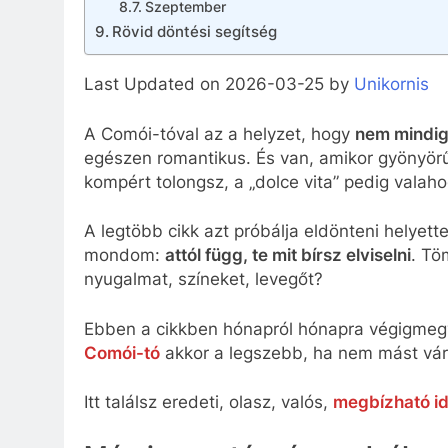
Szeptember
Rövid döntési segítség
Last Updated on 2026-03-25 by
Unikornis
A Comói-tóval az a helyzet, hogy
nem mindig
egészen romantikus. És van, amikor gyönyörű,
kompért tolongsz, a „dolce vita” pedig valah
A legtöbb cikk azt próbálja eldönteni helyett
mondom:
attól függ, te mit bírsz elviselni
. Tö
nyugalmat, színeket, levegőt?
Ebben a cikkben hónapról hónapra végigmeg
Comói-tó
akkor a legszebb, ha nem mást várs
Itt találsz eredeti, olasz, valós,
megbízható id