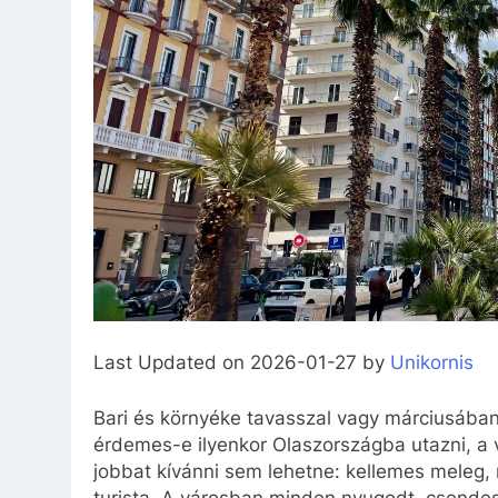
Last Updated on 2026-01-27 by
Unikornis
Bari és környéke tavasszal vagy márciusában 
érdemes-e ilyenkor Olaszországba utazni, a v
jobbat kívánni sem lehetne: kellemes meleg, r
turista. A városban minden nyugodt, csendes