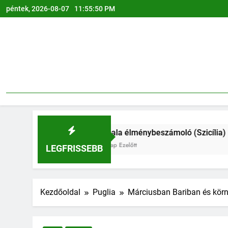
Ugrás
péntek, 2026-08-07
11:55:51 PM
a
tartalomra
Marsala élménybeszámoló (Szicília) – Miért érdemes elj
4 Hónap Ezelőtt
LEGFRISSEBB
Kezdőoldal
Puglia
Márciusban Bariban és kör