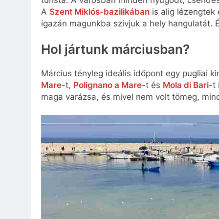
A
Szent Miklós-bazilikában
is alig lézengtek
igazán magunkba szívjuk a hely hangulatát. És
Hol jártunk márciusban?
Március tényleg ideális időpont egy pugliai
Mare
-t,
Polignano a Mare
-t és
Mola di Bari
-t
maga varázsa, és mivel nem volt tömeg, min