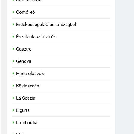
Cinque Terre
Comói-tó
Érdekességek Olaszországból
Észak-olasz tóvidék
Gasztro
Genova
Híres olaszok
Közlekedés
La Spezia
Liguria
Lombardia