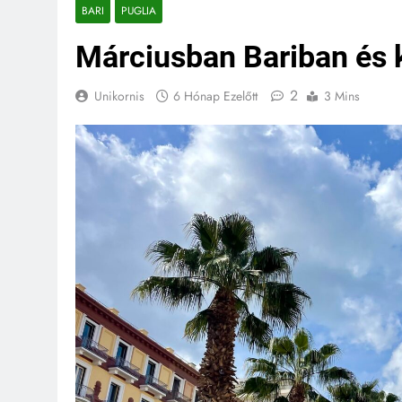
BARI
PUGLIA
Márciusban Bariban és
2
Unikornis
6 Hónap Ezelőtt
3 Mins