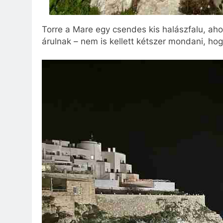
Torre a Mare egy csendes kis halászfalu, aho
árulnak – nem is kellett kétszer mondani, ho