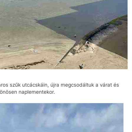
ros szűk utcácskáin, újra megcsodáltuk a várat és
lönösen naplementekor.