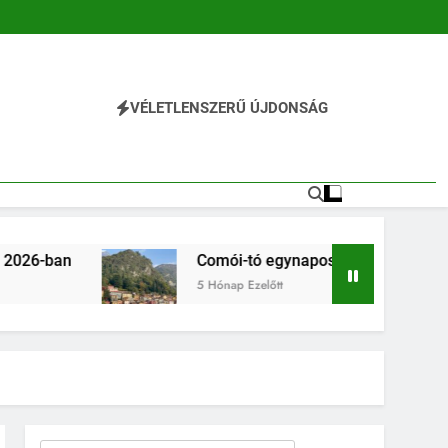
VÉLETLENSZERŰ ÚJDONSÁG
l
Comói-tó egynapos kirándulás Milánóból 2026-ban
5 Hónap Ezelőtt