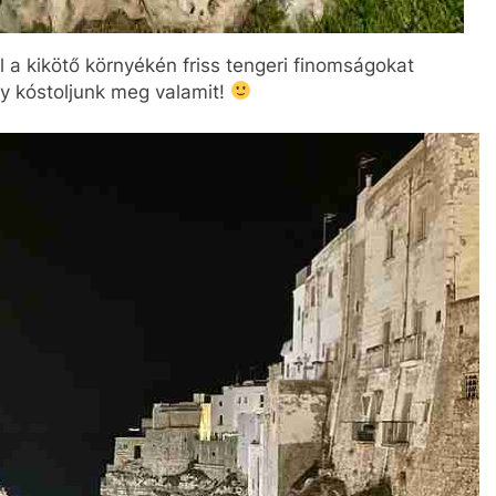
l a kikötő környékén friss tengeri finomságokat
gy kóstoljunk meg valamit!