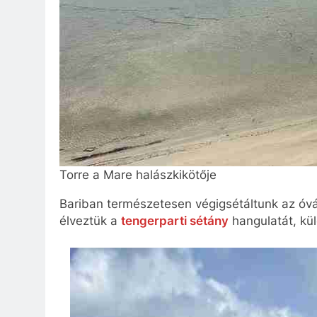
Torre a Mare halászkikötője
Bariban természetesen végigsétáltunk az óvá
élveztük a
tengerparti sétány
hangulatát, kü