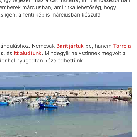
 emberek márciusban, ami ritka lehetőség, hogy
 igen, a fenti kép is márciusban készült!
 kiránduláshoz. Nemcsak
Barit jártuk
be, hanem
Torre a
 is, és
itt aludtunk
. Mindegyik helyszínnek megvolt a
denhol nyugodtan nézelődhettünk.