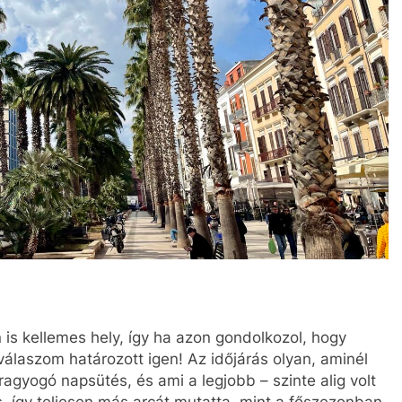
is kellemes hely, így ha azon gondolkozol, hogy
álaszom határozott igen! Az időjárás olyan, aminél
agyogó napsütés, és ami a legjobb – szinte alig volt
, így teljesen más arcát mutatta, mint a főszezonban.