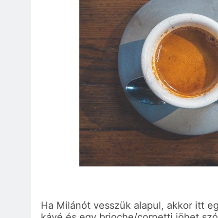
Ha Milánót vesszük alapul, akkor itt 
kávé és egy brioche/cornetti jöhet sz