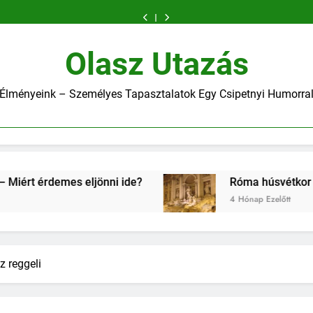
egynapos
Montechiaro
(Szicília)
2026-
egynapos
Montechiaro
(Szicília)
húsvétkor
tó
kirándulás
–
–
ban
kirándulás
–
–
2026-
egynapos
Milánóból
Szicília
Miért
Milánóból
Szicília
Miért
ban
kirándulás
2026-
turistamentes
érdemes
2026-
turistamentes
érdemes
Milánóból
ban
arca
eljönni
ban
arca
eljönni
2026-
Olasz Utazás
ide?
ide?
ban
Élményeink – Személyes Tapasztalatok Egy Csipetnyi Humorra
 ide?
Róma húsvétkor 2026-ban
4 Hónap Ezelőtt
z reggeli