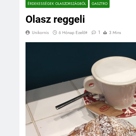
ÉRDEKESSÉGEK OLASZORSZÁGBÓL
GASZTRO
Olasz reggeli
1
Unikornis
6 Hónap Ezelőtt
3 Mins