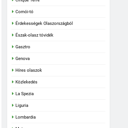
Cinque Terre
Comói-tó
Érdekességek Olaszországból
Észak-olasz tóvidék
Gasztro
Genova
Híres olaszok
Közlekedés
La Spezia
Liguria
Lombardia