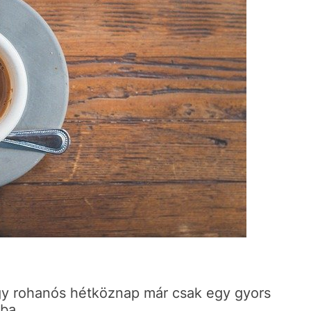
egy rohanós hétköznap már csak egy gyors
óba.