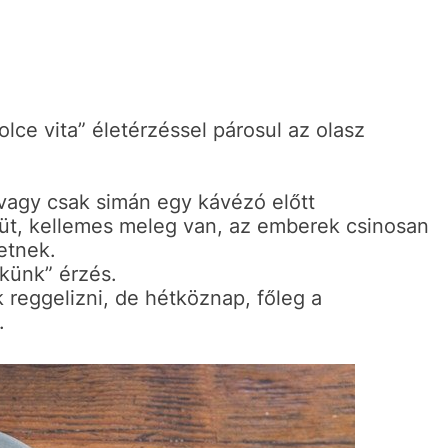
lce vita” életérzéssel párosul az olasz
 vagy csak simán egy kávézó előtt
üt, kellemes meleg van, az emberek csinosan
etnek.
ekünk” érzés.
 reggelizni, de hétköznap, főleg a
.