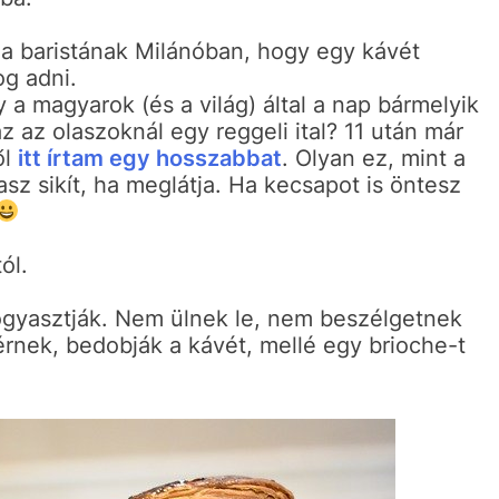
a baristának Milánóban, hogy egy kávét
og adni.
y a magyarok (és a világ) által a nap bármelyik
 az olaszoknál egy reggeli ital? 11 után már
ől
itt írtam egy hosszabbat
. Olyan ez, mint a
asz sikít, ha meglátja. Ha kecsapot is öntesz
ól.
 fogyasztják. Nem ülnek le, nem beszélgetnek
rnek, bedobják a kávét, mellé egy brioche-t