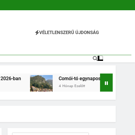
VÉLETLENSZERŰ ÚJDONSÁG
l
Comói-tó egynapos kirándulás Milánóból 2026-ban
4 Hónap Ezelőtt