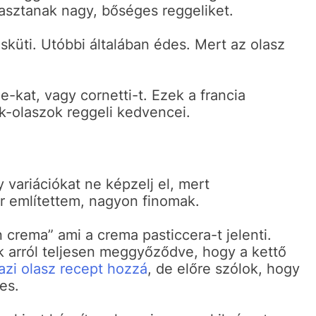
asztanak nagy, bőséges reggeliket.
sküti. Utóbbi általában édes. Mert az olasz
he-kat, vagy cornetti-t. Ezek a francia
ak-olaszok reggeli kedvencei.
 variációkat ne képzelj el, mert
r említettem, nagyon finomak.
n crema” ami a crema pasticcera-t jelenti.
 arról teljesen meggyőződve, hogy a kettő
gazi olasz recept hozzá
, de előre szólok, hogy
es.