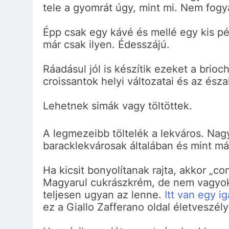
tele a gyomrát úgy, mint mi. Nem fogy
Épp csak egy kávé és mellé egy kis pé
már csak ilyen. Édesszájú.
Ráadásul jól is készítik ezeket a brioc
croissantok helyi változatai és az ész
Lehetnek simák vagy töltöttek.
A legmezeibb töltelék a lekváros. Nagy
baracklekvárosak általában és mint má
Ha kicsit bonyolítanak rajta, akkor „co
Magyarul cukrászkrém, de nem vagyok
teljesen ugyan az lenne.
Itt van egy i
ez a Giallo Zafferano oldal életveszély