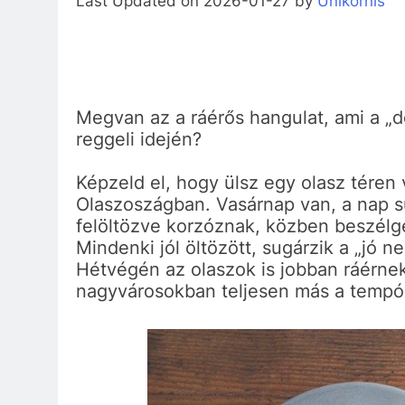
Last Updated on 2026-01-27 by
Unikornis
Megvan az a ráérős hangulat, ami a „do
reggeli idején?
Képzeld el, hogy ülsz egy olasz téren
Olaszoszágban. Vasárnap van, a nap s
felöltözve korzóznak, közben beszélg
Mindenki jól öltözött, sugárzik a „jó n
Hétvégén az olaszok is jobban ráérnek
nagyvárosokban teljesen más a tempó