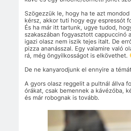
Szögezzük le, hogy ha te azt mondod 
kérsz, akkor tuti hogy egy espressót f
És ha már itt tartunk, ugye tudod, hog
szakaszában fogyasztott cappuccinó az
igazi olasz nem iszik tejes italt. De err
pizza ananásszal. Egy valamire való ol
rá, még öngyilkosságot is elkövethet.
De ne kanyarodjunk el ennyire a témát
A gyors olasz reggelit a pultnál állva
órákat, csak bemennek a kávézóba, ké
és már robognak is tovább.