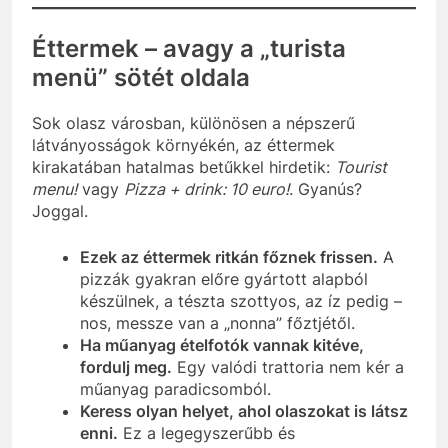
Éttermek – avagy a „turista
menü” sötét oldala
Sok olasz városban, különösen a népszerű
látványosságok környékén, az éttermek
kirakatában hatalmas betűkkel hirdetik:
Tourist
menu!
vagy
Pizza + drink: 10 euro!
. Gyanús?
Joggal.
Ezek az éttermek ritkán főznek frissen.
A
pizzák gyakran előre gyártott alapból
készülnek, a tészta szottyos, az íz pedig –
nos, messze van a „nonna” főztjétől.
Ha műanyag ételfotók vannak kitéve,
fordulj meg.
Egy valódi trattoria nem kér a
műanyag paradicsomból.
Keress olyan helyet, ahol olaszokat is látsz
enni.
Ez a legegyszerűbb és