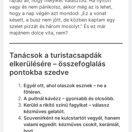
rajtad áll, hogy melyiket választod. Ha nyitott
vagy és nem pánikolsz, akkor még az is lehet,
hogy a nap végén azt mondod: „Ez a vonat
késett, a busz nem jött, de közben kaptam egy
szelet pizzát és három mosolyt.” És ez már
majdnem dolce vita, nem?
Tanácsok a turistacsapdák
elkerülésére – összefoglalás
pontokba szedve
Egyél ott, ahol olaszok esznek – ne a
főtéren.
A pultnál kávézz – gyorsabb és olcsóbb.
Kerüld a rikító színű fagyikat – válassz
kézműves gelatót.
Szuvenírként ne kulcstartót vegyél, hanem
valami egyedit: kézműves csokit, kerámiát,
bort.