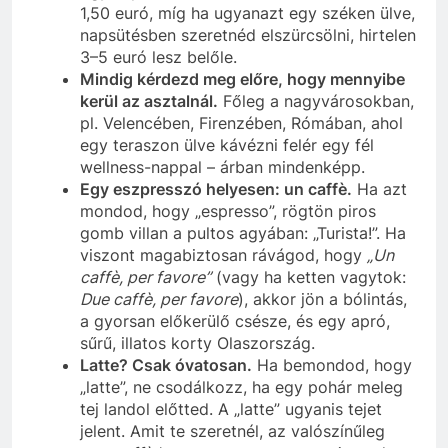
1,50 euró, míg ha ugyanazt egy széken ülve,
napsütésben szeretnéd elszürcsölni, hirtelen
3–5 euró lesz belőle.
Mindig kérdezd meg előre, hogy mennyibe
kerül az asztalnál.
Főleg a nagyvárosokban,
pl. Velencében, Firenzében, Rómában, ahol
egy teraszon ülve kávézni felér egy fél
wellness-nappal – árban mindenképp.
Egy eszpresszó helyesen: un caffè.
Ha azt
mondod, hogy „espresso”, rögtön piros
gomb villan a pultos agyában: „Turista!”. Ha
viszont magabiztosan rávágod, hogy
„Un
caffè, per favore”
(vagy ha ketten vagytok:
Due caffè, per favore
), akkor jön a bólintás,
a gyorsan előkerülő csésze, és egy apró,
sűrű, illatos korty Olaszország.
Latte? Csak óvatosan.
Ha bemondod, hogy
„latte”, ne csodálkozz, ha egy pohár meleg
tej landol előtted. A „latte” ugyanis tejet
jelent. Amit te szeretnél, az valószínűleg