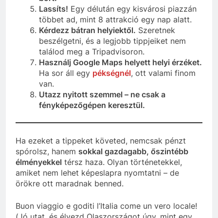
Lassíts!
Egy délután egy kisvárosi piazzán
többet ad, mint 8 attrakció egy nap alatt.
Kérdezz bátran helyiektől.
Szeretnek
beszélgetni, és a legjobb tippjeiket nem
találod meg a Tripadvisoron.
Használj Google Maps helyett helyi érzéket.
Ha sor áll egy
pékségnél
, ott valami finom
van.
Utazz nyitott szemmel – ne csak a
fényképezőgépen keresztül.
Ha ezeket a tippeket követed, nemcsak pénzt
spórolsz, hanem
sokkal gazdagabb, őszintébb
élményekkel
térsz haza. Olyan történetekkel,
amiket nem lehet képeslapra nyomtatni – de
örökre ott maradnak benned.
Buon viaggio e goditi l’Italia come un vero locale!
(Jó utat, és élvezd Olaszországot úgy, mint egy