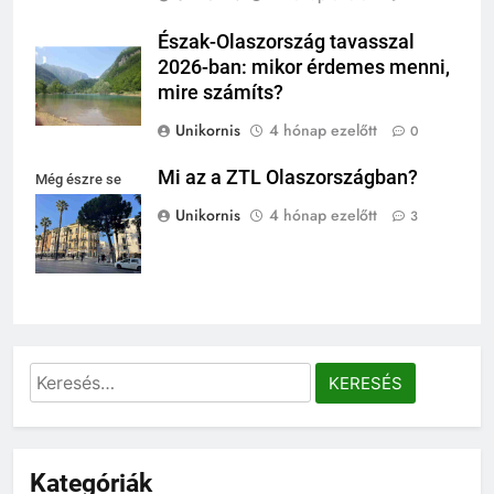
Észak-Olaszország tavasszal
2026-ban: mikor érdemes menni,
mire számíts?
Unikornis
4 hónap ezelőtt
0
Mi az a ZTL Olaszországban?
Még észre se
venni...
Unikornis
4 hónap ezelőtt
3
Keresés:
Kategóriák