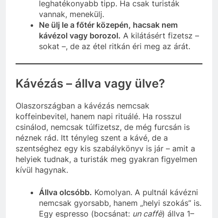
leghatékonyabb tipp. Ha csak turisták
vannak, menekülj.
Ne ülj le a főtér közepén, hacsak nem
kávézol vagy borozol.
A kilátásért fizetsz –
sokat –, de az étel ritkán éri meg az árát.
Kávézás – állva vagy ülve?
Olaszországban a kávézás nemcsak
koffeinbevitel, hanem napi rituálé. Ha rosszul
csinálod, nemcsak túlfizetsz, de még furcsán is
néznek rád. Itt tényleg szent a kávé, de a
szentséghez egy kis szabálykönyv is jár – amit a
helyiek tudnak, a turisták meg gyakran figyelmen
kívül hagynak.
Állva olcsóbb.
Komolyan. A pultnál kávézni
nemcsak gyorsabb, hanem „helyi szokás” is.
Egy espresso (bocsánat:
un caffè
) állva 1–