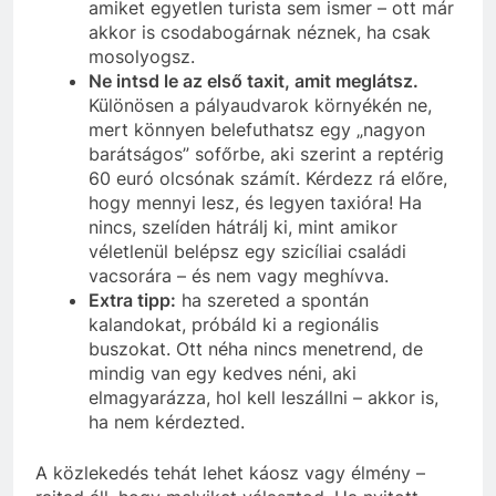
amiket egyetlen turista sem ismer – ott már
akkor is csodabogárnak néznek, ha csak
mosolyogsz.
Ne intsd le az első taxit, amit meglátsz.
Különösen a pályaudvarok környékén ne,
mert könnyen belefuthatsz egy „nagyon
barátságos” sofőrbe, aki szerint a reptérig
60 euró olcsónak számít. Kérdezz rá előre,
hogy mennyi lesz, és legyen taxióra! Ha
nincs, szelíden hátrálj ki, mint amikor
véletlenül belépsz egy szicíliai családi
vacsorára – és nem vagy meghívva.
Extra tipp:
ha szereted a spontán
kalandokat, próbáld ki a regionális
buszokat. Ott néha nincs menetrend, de
mindig van egy kedves néni, aki
elmagyarázza, hol kell leszállni – akkor is,
ha nem kérdezted.
A közlekedés tehát lehet káosz vagy élmény –