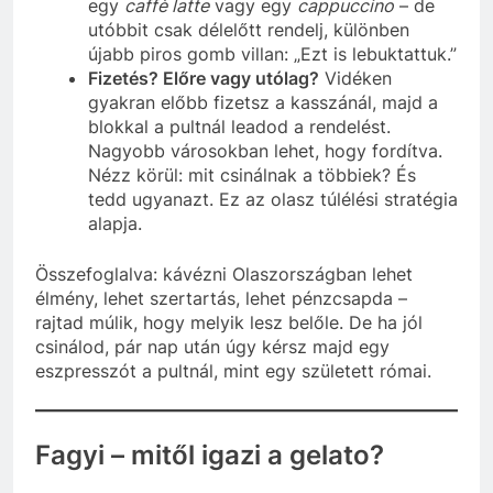
egy
caffè latte
vagy egy
cappuccino
– de
utóbbit csak délelőtt rendelj, különben
újabb piros gomb villan: „Ezt is lebuktattuk.”
Fizetés? Előre vagy utólag?
Vidéken
gyakran előbb fizetsz a kasszánál, majd a
blokkal a pultnál leadod a rendelést.
Nagyobb városokban lehet, hogy fordítva.
Nézz körül: mit csinálnak a többiek? És
tedd ugyanazt. Ez az olasz túlélési stratégia
alapja.
Összefoglalva: kávézni Olaszországban lehet
élmény, lehet szertartás, lehet pénzcsapda –
rajtad múlik, hogy melyik lesz belőle. De ha jól
csinálod, pár nap után úgy kérsz majd egy
eszpresszót a pultnál, mint egy született római.
Fagyi – mitől igazi a gelato?