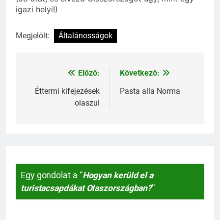
igazi helyi!)
Megjelölt:
Általánosságok
Előző:
Következő:
Bejegyzés
navigáció
Éttermi kifejezések
Pasta alla Norma
olaszul
Egy gondolat a “
Hogyan kerüld el a
turistacsapdákat Olaszországban?
”