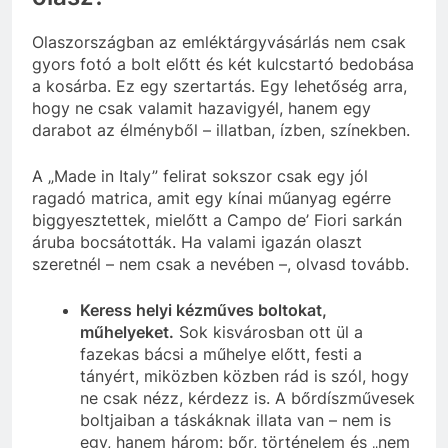
Olaszországban az emléktárgyvásárlás nem csak
gyors fotó a bolt előtt és két kulcstartó bedobása
a kosárba. Ez egy szertartás. Egy lehetőség arra,
hogy ne csak valamit hazavigyél, hanem egy
darabot az élményből – illatban, ízben, színekben.
A „Made in Italy” felirat sokszor csak egy jól
ragadó matrica, amit egy kínai műanyag egérre
biggyesztettek, mielőtt a Campo de’ Fiori sarkán
áruba bocsátották. Ha valami igazán olaszt
szeretnél – nem csak a nevében –, olvasd tovább.
Keress helyi kézműves boltokat,
műhelyeket.
Sok kisvárosban ott ül a
fazekas bácsi a műhelye előtt, festi a
tányért, miközben közben rád is szól, hogy
ne csak nézz, kérdezz is. A bőrdíszművesek
boltjaiban a táskáknak illata van – nem is
egy, hanem három: bőr, történelem és „nem