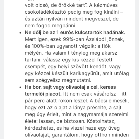
volt olcsó, de örökké tart”. A kézműves
csokoládékészítő pedig meg fog kínálni –
és aztán nyilván mindent megveszel, de
nem fogod megbánni.
Ne dőlj be az 1 eurós kulcstartók hadának.
Mert igen, ezek 99%-ban Ázsiából jönnek,
és 100%-ban ugyanott végzik: a fiók
mélyén. Ha valamit tényleg meg akarsz
tartani, válassz egy kis kézzel festett
csempét, egy helyi szövött kendőt, vagy
egy kézzel készült karikagyűrűt, amit utólag
sem szégyellsz megmutatni.
Ha bor, sajt vagy olívaolaj a cél, keress
termelői piacot.
Itt nem csak vásárolsz – itt
pár perc alatt rokon leszel. A bácsi elmeséli,
hogy ezt az olajat a lánya préselte, a sajt
meg úgy érlelt, mint a nagymamája szerelmi
élete: lassan, de biztosan. Kóstolhatsz,
kérdezhetsz, és ha viszel haza egy üveg
olívaolajat, garantálom, hogy otthon minden