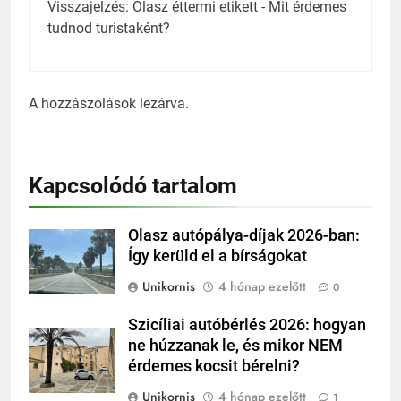
Visszajelzés:
Olasz éttermi etikett - Mit érdemes
tudnod turistaként?
A hozzászólások lezárva.
Kapcsolódó tartalom
Olasz autópálya-díjak 2026-ban:
Így kerüld el a bírságokat
Unikornis
4 hónap ezelőtt
0
Szicíliai autóbérlés 2026: hogyan
ne húzzanak le, és mikor NEM
érdemes kocsit bérelni?
Unikornis
4 hónap ezelőtt
1