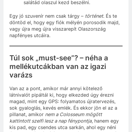
salátád olaszul kezd beszélni.
Egy jó szuvenír nem csak tárgy –
történet
. És te
döntöd el, hogy egy fiók mélyén porosodik majd,
vagy újra meg újra visszarepít Olaszország
napfényes utcáira.
Túl sok „must-see”? – néha a
mellékutcákban van az igazi
varázs
Van az a pont, amikor már annyi kötelező
látnivalót pipáltál ki, hogy elkezded úgy érezni
magad, mint egy GPS: folyamatos újratervezés,
sok gyaloglás, kevés emlék. És ekkor jön el az a
pillanat, amikor
nem a Colosseum mögött
kattintott szelfi lesz a nap fénypontja
, hanem egy
kis pad, egy csendes utca sarkán, ahol egy néni