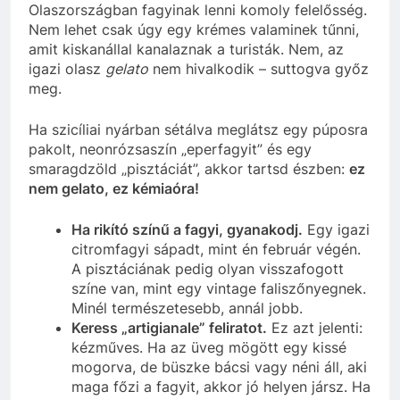
Olaszországban fagyinak lenni komoly felelősség.
Nem lehet csak úgy egy krémes valaminek tűnni,
amit kiskanállal kanalaznak a turisták. Nem, az
igazi olasz
gelato
nem hivalkodik – suttogva győz
meg.
Ha szicíliai nyárban sétálva meglátsz egy púposra
pakolt, neonrózsaszín „eperfagyit” és egy
smaragdzöld „pisztáciát”, akkor tartsd észben:
ez
nem gelato, ez kémiaóra!
Ha rikító színű a fagyi, gyanakodj.
Egy igazi
citromfagyi sápadt, mint én február végén.
A pisztáciának pedig olyan visszafogott
színe van, mint egy vintage faliszőnyegnek.
Minél természetesebb, annál jobb.
Keress „artigianale” feliratot.
Ez azt jelenti:
kézműves. Ha az üveg mögött egy kissé
mogorva, de büszke bácsi vagy néni áll, aki
maga főzi a fagyit, akkor jó helyen jársz. Ha