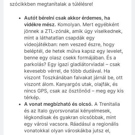
szócikkben megtanítalak a túlélésre!
Autót bérelni csak akkor érdemes, ha
vidékre mész.
Komolyan. Mert egyébként
jönnek a ZTL-zónák, amik úgy viselkednek,
mint a láthatatlan csapdák egy
videojátékban: nem veszed észre, hogy
beléptél, de hetek múlva kapsz egy levelet,
benne egy olasz csekk formájában. És a
parkolás? Egy igazi gladiátorviadal – csak
kevesebb vérrel, de több dudával. Ha
viszont Toszkánában falvakat járnál be, ott
viszont álom. Kanyargós utak, olajfák, és
nincs GPS, csak az ösztönöd – meg egy kis
térkép.
A vonat megbízható és olcsó.
A Trenitalia
és az Italo gyorsvonatai kényelmesek,
légkondisak és gyakran olcsóbbak, mint
egy városi vacsora. Ráadásul a regionális
vonatokkal olyan városkákba jutsz el,