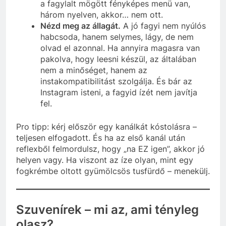
a fagylalt mögött fényképes menü van,
három nyelven, akkor… nem ott.
Nézd meg az állagát.
A jó fagyi nem nyúlós
habcsoda, hanem selymes, lágy, de nem
olvad el azonnal. Ha annyira magasra van
pakolva, hogy leesni készül, az általában
nem a minőséget, hanem az
instakompatibilitást szolgálja. És bár az
Instagram isteni, a fagyid ízét nem javítja
fel.
Pro tipp: kérj először egy kanálkát kóstolásra –
teljesen elfogadott. És ha az első kanál után
reflexből felmordulsz, hogy „na EZ igen”, akkor jó
helyen vagy. Ha viszont az íze olyan, mint egy
fogkrémbe oltott gyümölcsös tusfürdő – menekülj.
Szuvenírek – mi az, ami tényleg
olasz?