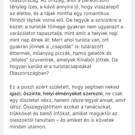
Olaszország. Az ország, ahol a paradicsom
tényleg ízes, a kávé annyira jó, hogy visszarepít
az életbe, és a tájak mintha egy romantikus
filmből léptek volna elő. De tegyük a szívünkre a
kezet: a turisták tömege gyakran nem ugyanazt a
varázslatot tapasztalja, mint amit a helyiek nap
mint nap élnek át. Mert ahol turista van, ott
gyakran jönnek a „csapdák” is: túlárazott
éttermek, műanyag pizzák, hamis gelatók és
„hiteles” szuvenírek, amelyek Kínából jöttek. De
hogyan kerüld el a turistacsapdákat
Olaszországban?
Ez a poszt azért született, hogy segítsen neked
igazi, őszinte, helyi élményeket szerezni
, ne csak
egy díszletet nézz, hanem
része legyél annak, amit
látsz
. Összegyűjtöttem azokat a tanácsokat,
trükköket és belső infókat, amiket maguktól az
olaszoktól tanultam – és amiket én is követek
minden utamon.