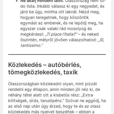
Ne akarj mindent látni.
Olaszország nem to-
do lista. Inkább válassz ki egy negyedet, és
járd be úgy, mintha ott laknál. Nézd meg,
hogyan teregetnek, hogy köszöntik
egymást az emberek, és ne lepődj meg, ha
egyszer csak valaki rád mosolyog és
megkérdezi:
„Ti piace l’Italia?”
– és neked
őszintén, mélyről jövően válaszolhatod:
„Sì,
tantissimo.”
Közlekedés – autóbérlés,
tömegközlekedés, taxik
Olaszországban közlekedni olyan, mint pizzát
rendelni egy étlapon, amin minden jól néz ki, de
néhány tétel alatt ott a kisbetűs rész: „Extra
költségek, sírás, tanulópénz.” Szóval ne aggódj, ha
az első nap után úgy érzed, hogy te és az olasz
közlekedés más nyelvet beszéltek – ebben a