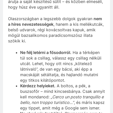
árulja a saját készítésű sütit – és közben elmeséli,
hogy húsz éve ugyanitt áll.
Olaszországban a legszebb dolgok gyakran
nem
a híres nevezetességek
, hanem a kis mellékutcák,
belső udvarok, régi kovácsoltvas kapuk, amik
mögül bazsalikomos paradicsomszósz illata
szökik ki.
Ne félj letérni a fősodorról.
Ha a térképen
túl sok a csillag, válassz egy csillag nélküli
utcát. Lehet, hogy ott nincs „kötelező
látnivaló”, de van egy bácsi, aki épp a
macskáját sétáltatja, és hajlandó mutatni
egy titkos kilátópontot.
Kérdezz helyieket.
A boltos, a pék, a
buszsofőr – mind kincsesbánya. Csak annyit
kell mondanod:
„Cerco un posto tranquillo e
bello, non troppo turistico…”
, és máris kapsz
egy tippet, amit még a Google sem ismer.