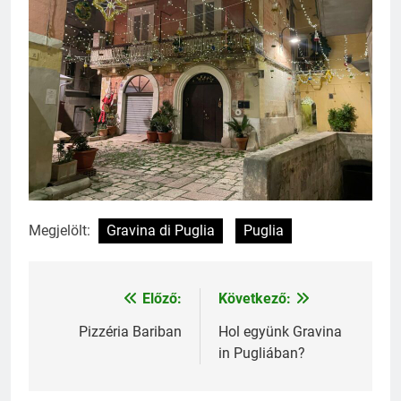
Megjelölt:
Gravina di Puglia
Puglia
Előző:
Következő:
Bejegyzés
navigáció
Pizzéria Bariban
Hol együnk Gravina
in Pugliában?