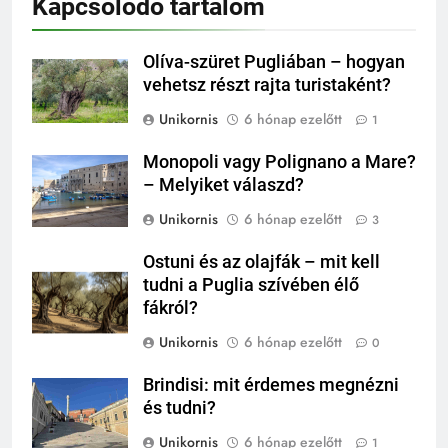
Kapcsolódó tartalom
Olíva-szüret Pugliában – hogyan
vehetsz részt rajta turistaként?
Unikornis
6 hónap ezelőtt
1
Monopoli vagy Polignano a Mare?
– Melyiket válaszd?
Unikornis
6 hónap ezelőtt
3
Ostuni és az olajfák – mit kell
tudni a Puglia szívében élő
fákról?
Unikornis
6 hónap ezelőtt
0
Brindisi: mit érdemes megnézni
és tudni?
Unikornis
6 hónap ezelőtt
1