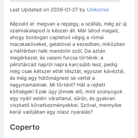
Last Updated on 2026-01-27 by
Unikornis
Képzeld el: megvan a repjegy, a szállás, még az új
szalmakalapod is készen áll. Már látod magad,
ahogy boldogan caplatod végig a római
macskaköveket, gelatóval a kezedben, miközben
a háttérben halk mandolin szól. De aztán
megérkezel, és valami furcsa történik: a
pénztárcád napról napra karcsúbb lesz, pedig
még csak kétszer ettél tésztát, egyszer kávéztál,
és még egy hűtőmágnest se vettél a
nagymamádnak. Mi történt? Hát a rejtett
költségek! Ezek úgy jönnek elő, mint szúnyogok
egy nyári estén: váratlanul, sűrűn, és gyakran
viszkető következményekkel. Szóval, mennyibe
kerül valójában egy olasz nyaralás?
Coperto