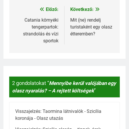
Előző:
Következő:
Bejegyzés
navigáció
Catania környéki
Mit (ne) rendelj
tengerpartok:
turistaként egy olasz
strandolás és vízi
étteremben?
sportok
2 gondolatokat “
Mennyibe kerül valójában egy
olasz nyaralás? – A rejtett költségek
”
Visszajelzés:
Taormina látnivalók - Szicília
koronája - Olasz utazás