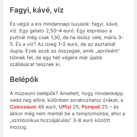
Fagyi, kávé, víz
És végül a kis mindennapi luxusok: fagyi, kávé,
víz. Egy gelato 2,50–4 euró. Egy espresso a
pultnál még csak 1,30, de ha leülsz vele, máris 3–
5. És a víz? Az üveg 1–2 euró, de az asztalnál
dupla. Ezek azok az összegek, amik „apróként”
tűnnek fel, de egy hét végére már újabb
szállásárat tesznek ki.
Belépők
A múzeumi belépők? Amellett, hogy mindenképp
vedd neg előre, különben sorakozhatsz órákat, a
Colosseum
49 euró,
Uffizi
25,
Pompeii
25 – és
akkor még nem mentél be a templomokba, ahol a
„szimbolikus hozzájárulás” 3–8 euró között
mozog.