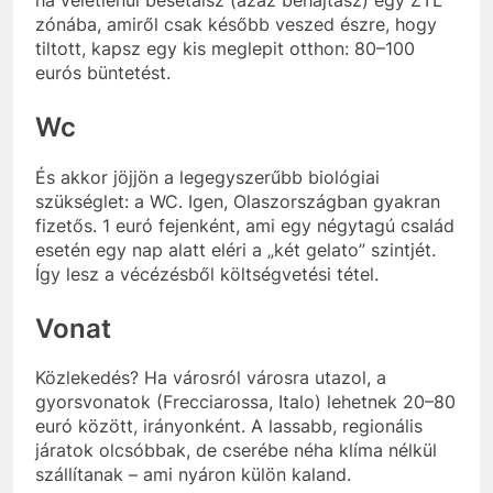
zónába, amiről csak később veszed észre, hogy
tiltott, kapsz egy kis meglepit otthon: 80–100
eurós büntetést.
Wc
És akkor jöjjön a legegyszerűbb biológiai
szükséglet: a WC. Igen, Olaszországban gyakran
fizetős. 1 euró fejenként, ami egy négytagú család
esetén egy nap alatt eléri a „két gelato” szintjét.
Így lesz a vécézésből költségvetési tétel.
Vonat
Közlekedés? Ha városról városra utazol, a
gyorsvonatok (Frecciarossa, Italo) lehetnek 20–80
euró között, irányonként. A lassabb, regionális
járatok olcsóbbak, de cserébe néha klíma nélkül
szállítanak – ami nyáron külön kaland.