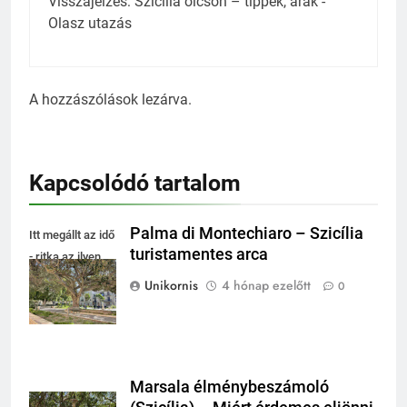
Visszajelzés:
Szicília olcsón – tippek, árak -
Olasz utazás
A hozzászólások lezárva.
Kapcsolódó tartalom
Palma di Montechiaro – Szicília
Itt megállt az idő
turistamentes arca
- ritka az ilyen
hely
Unikornis
4 hónap ezelőtt
0
Marsala élménybeszámoló