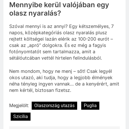
Mennyibe kerül valójában egy
olasz nyaralás?
Szóval mennyi is az annyi? Egy kétszemélyes, 7
napos, középkategóriás olasz nyaralás plusz
rejtett költségei lazán elérik az 100-200 eurót –
csak az „apró” dolgokra. És ez még a fagyis
fotónyomtatót sem tartalmazza, amit a
sétálóutcában vettél hirtelen felindulásból.
Nem mondom, hogy ne menj – sőt! Csak legyél
okos utazó, aki tudja, hogy a legjobb élmények
néha tényleg ingyen vannak… de a kenyérért, amit
nem kértél, biztosan fizetsz.
Megjelölt:
Olaszország utazás
Puglia
Szicília