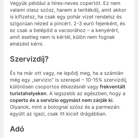
Vegyük például a híres-neves copertót. Ez nem
valami olasz szósz, hanem a terítékdíj, amit akkor
is kifizetsz, ha csak egy pohár vizet rendelsz és
szigorúan nézed a pincért. 2-3 euró fejenként, és
ez csak a belépőd a vacsorához – a kenyérért,
amit esetleg nem is kértél, külön nem fognak
elnézést kérni.
Szervizdíj?
És ha már ott vagy, ne lepődj meg, ha a számlán
még egy „servizio” is szerepel – 10-15% szervizdíj,
különösen csoportos étkezésnél vagy
frekventált
turistahelyeken
. A legszebb az egészben, hogy a
coperto és a servizio egymást nem zárják ki
.
Olyanok, mint a bolognai szósz és a parmezán:
együtt az igazi, csak itt kicsit drágábban.
Adó