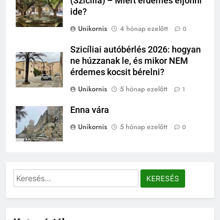
(Szicília) – Miért érdemes eljönni
ide?
Unikornis
4 hónap ezelőtt
0
Szicíliai autóbérlés 2026: hogyan
ne húzzanak le, és mikor NEM
érdemes kocsit bérelni?
Unikornis
5 hónap ezelőtt
1
Enna vára
Unikornis
5 hónap ezelőtt
0
Keresés: