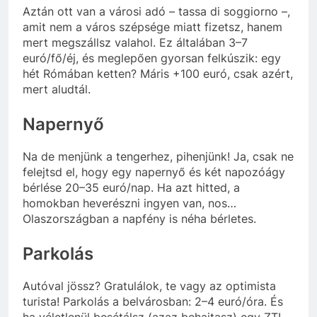
Aztán ott van a városi adó – tassa di soggiorno –,
amit nem a város szépsége miatt fizetsz, hanem
mert megszállsz valahol. Ez általában 3–7
euró/fő/éj, és meglepően gyorsan felkúszik: egy
hét Rómában ketten? Máris +100 euró, csak azért,
mert aludtál.
Napernyő
Na de menjünk a tengerhez, pihenjünk! Ja, csak ne
felejtsd el, hogy egy napernyő és két napozóágy
bérlése 20–35 euró/nap. Ha azt hitted, a
homokban heverészni ingyen van, nos…
Olaszországban a napfény is néha bérletes.
Parkolás
Autóval jössz? Gratulálok, te vagy az optimista
turista! Parkolás a belvárosban: 2–4 euró/óra. És
ha véletlenül besétálsz (azaz behajtasz) egy ZTL