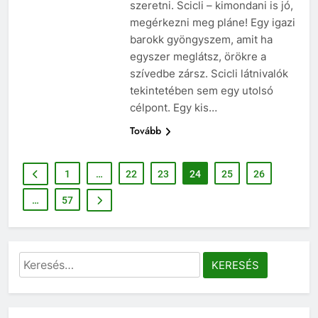
szeretni. Scicli – kimondani is jó,
megérkezni meg pláne! Egy igazi
barokk gyöngyszem, amit ha
egyszer meglátsz, örökre a
szívedbe zársz. Scicli látnivalók
tekintetében sem egy utolsó
célpont. Egy kis…
Tovább
1
…
22
23
24
25
26
…
57
Keresés: