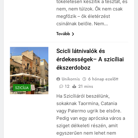
tökéletesen készítik a tésztát, és
nem, nem túlzok. Ők nem csak
megfőzik – ők életérzést
csinálnak belőle. Nem…
Tovább
Scicli látnivalók és
érdekességek– A szicíliai
ékszerdoboz
Unikornis
6 hónap ezelőtt
12
21 mins
SZICÍLIA
Ha Szicíliáról beszélünk,
sokaknak Taormina, Catania
vagy Palermo ugrik be elsőre.
Pedig van egy aprócska város a
sziget délkeleti részén, amit
egyszerűen nem lehet nem