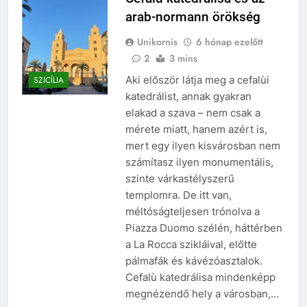
arab-normann örökség
Unikornis
6 hónap ezelőtt
2
3 mins
Aki először látja meg a cefalùi
SZICÍLIA
katedrálist, annak gyakran
elakad a szava – nem csak a
mérete miatt, hanem azért is,
mert egy ilyen kisvárosban nem
számítasz ilyen monumentális,
szinte várkastélyszerű
templomra. De itt van,
méltóságteljesen trónolva a
Piazza Duomo szélén, háttérben
a La Rocca szikláival, előtte
pálmafák és kávézóasztalok.
Cefalù katedrálisa mindenképp
megnézendő hely a városban,…