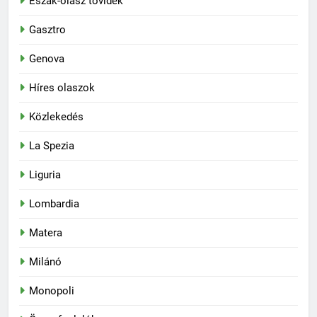
Észak-olasz tóvidék
Gasztro
Genova
Híres olaszok
Közlekedés
La Spezia
Liguria
Lombardia
Matera
Milánó
Monopoli