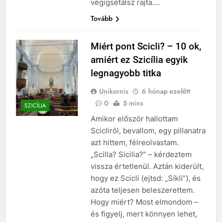
végigsétálsz rajta….
Tovább
Miért pont Scicli? – 10 ok,
amiért ez Szicília egyik
legnagyobb titka
Unikornis
6 hónap ezelőtt
0
5 mins
SZICÍLIA
Amikor először hallottam
Scicliről, bevallom, egy pillanatra
azt hittem, félreolvastam.
„Scilla? Sicilia?” – kérdeztem
vissza értetlenül. Aztán kiderült,
hogy ez Scicli (ejtsd: „Síkli”), és
azóta teljesen beleszerettem.
Hogy miért? Most elmondom –
és figyelj, mert könnyen lehet,