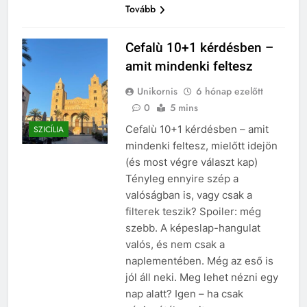
Tovább
Cefalù 10+1 kérdésben –
amit mindenki feltesz
Unikornis
6 hónap ezelőtt
0
5 mins
Cefalù 10+1 kérdésben – amit
SZICÍLIA
mindenki feltesz, mielőtt idejön
(és most végre választ kap)
Tényleg ennyire szép a
valóságban is, vagy csak a
filterek teszik? Spoiler: még
szebb. A képeslap-hangulat
valós, és nem csak a
naplementében. Még az eső is
jól áll neki. Meg lehet nézni egy
nap alatt? Igen – ha csak