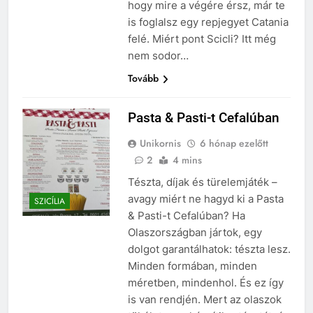
hogy mire a végére érsz, már te
is foglalsz egy repjegyet Catania
felé. Miért pont Scicli? Itt még
nem sodor…
Tovább
Pasta & Pasti-t Cefalúban
Unikornis
6 hónap ezelőtt
2
4 mins
Tészta, díjak és türelemjáték –
avagy miért ne hagyd ki a Pasta
SZICÍLIA
& Pasti-t Cefalúban? Ha
Olaszországban jártok, egy
dolgot garantálhatok: tészta lesz.
Minden formában, minden
méretben, mindenhol. És ez így
is van rendjén. Mert az olaszok