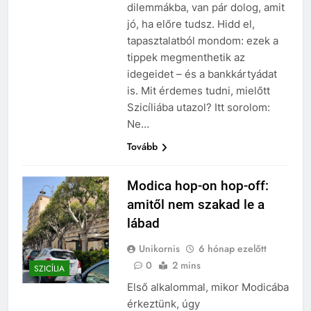
dilemmákba, van pár dolog, amit
jó, ha előre tudsz. Hidd el,
tapasztalatból mondom: ezek a
tippek megmenthetik az
idegeidet – és a bankkártyádat
is. Mit érdemes tudni, mielőtt
Szicíliába utazol? Itt sorolom:
Ne…
Tovább
Modica hop-on hop-off:
amitől nem szakad le a
lábad
Unikornis
6 hónap ezelőtt
0
2 mins
SZICÍLIA
Első alkalommal, mikor Modicába
érkeztünk, úgy