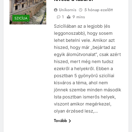
Unikornis
5 hónap ezelőtt
1
9 mins
SZICÍLIA
Szicíliában az a legjobb (és
leggonoszabb), hogy sosem
lehet betelni vele. Amikor azt
hiszed, hogy már „bejártad az
egyik álomútvonalat”, csak azért
hiszed, mert még nem tudsz
ezekről a helyekről. Ebben a
posztban 5 gyönyörű szicíliai
kisváros a téma, ahol nem
jönnek szembe minden második
Ista posztban ismerős helyek,
viszont amikor megérkezel,
olyan érzésed lesz,…
Tovább