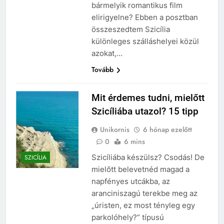
bármelyik romantikus film
elirigyelne? Ebben a posztban
összeszedtem Szicília
különleges szálláshelyei közül
azokat,…
Tovább
Mit érdemes tudni, mielőtt
Szicíliába utazol? 15 tipp
Unikornis
6 hónap ezelőtt
0
6 mins
Szicíliába készülsz? Csodás! De
SZICÍLIA
mielőtt belevetnéd magad a
napfényes utcákba, az
aranciniszagú terekbe meg az
„úristen, ez most tényleg egy
parkolóhely?” típusú