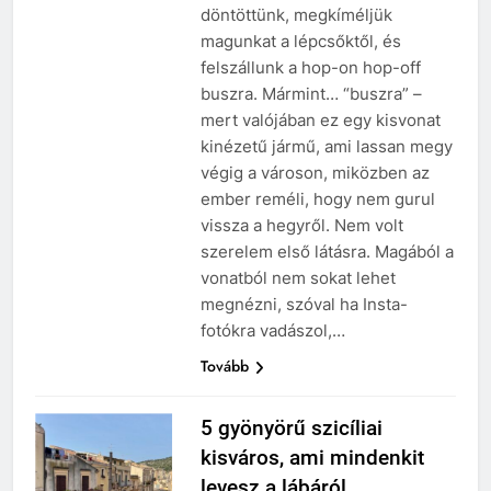
döntöttünk, megkíméljük
magunkat a lépcsőktől, és
felszállunk a hop-on hop-off
buszra. Mármint… “buszra” –
mert valójában ez egy kisvonat
kinézetű jármű, ami lassan megy
végig a városon, miközben az
ember reméli, hogy nem gurul
vissza a hegyről. Nem volt
szerelem első látásra. Magából a
vonatból nem sokat lehet
megnézni, szóval ha Insta-
fotókra vadászol,…
Tovább
5 gyönyörű szicíliai
kisváros, ami mindenkit
levesz a lábáról