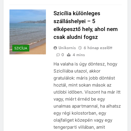
Szicília különleges
szálláshelyei – 5
elképesztő hely, ahol nem
csak aludni fogsz
Unikornis
6 hónap ezelőtt
SZICÍLIA
0
4 mins
Ha valaha is úgy döntesz, hogy
Szicíliába utazol, akkor
gratulálok: máris jobb döntést
hoztál, mint sokan mások az
utóbbi időben. Viszont ha már itt
vagy, miért érnéd be egy
unalmas apartmannal, ha alhatsz
egy régi kolostorban, egy
olajfaliget közepén vagy egy
tengerparti villában, amit