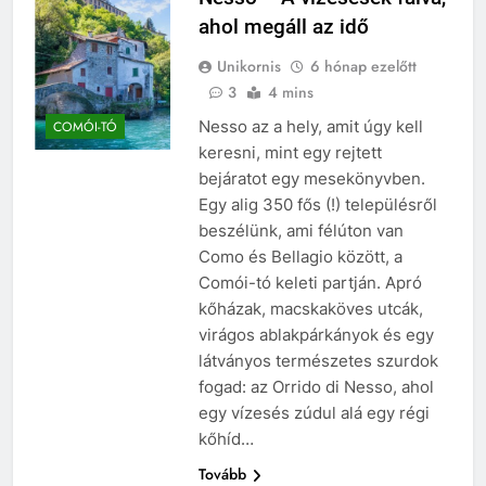
ahol megáll az idő
Unikornis
6 hónap ezelőtt
3
4 mins
Nesso az a hely, amit úgy kell
COMÓI-TÓ
keresni, mint egy rejtett
bejáratot egy mesekönyvben.
Egy alig 350 fős (!) településről
beszélünk, ami félúton van
Como és Bellagio között, a
Comói-tó keleti partján. Apró
kőházak, macskaköves utcák,
virágos ablakpárkányok és egy
látványos természetes szurdok
fogad: az Orrido di Nesso, ahol
egy vízesés zúdul alá egy régi
kőhíd…
Tovább